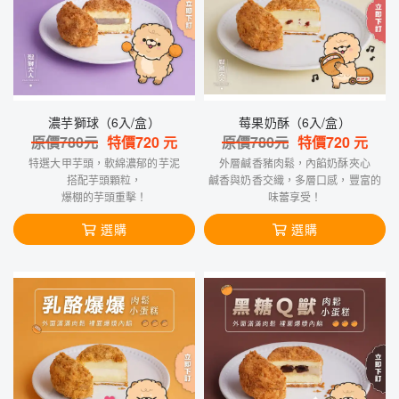
濃芋獅球（6入/盒）
莓果奶酥（6入/盒）
原價
780
元
特價
720
元
原價
780
元
特價
720
元
特選大甲芋頭，軟綿濃郁的芋泥
外層鹹香豬肉鬆，內餡奶酥夾心
搭配芋頭顆粒，
鹹香與奶香交織，多層口感，豐富的
爆棚的芋頭重擊！
味蕾享受！
選購
選購