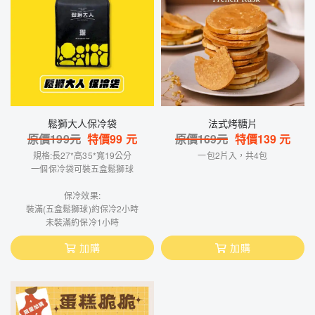
鬆獅大人保冷袋
法式烤糖片
原價
199
元
特價
99
元
原價
169
元
特價
139
元
規格:長27*高35*寬19公分
一包2片入，共4包
一個保冷袋可裝五盒鬆獅球
保冷效果:
裝滿(五盒鬆獅球)約保冷2小時
未裝滿約保冷1小時
加購
加購