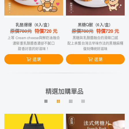
乳酪爆爆（6入/盒）
黑糖Q獸（6入/盒）
原價
780
元
特價
720
元
原價
780
元
特價
720
元
上等 Cream cheese與鮮奶油融合
黑糖與乳酪醬融合的滑順口感
濃郁重乳酪醬香濃卻不膩口
配上承襲台灣古早味作法的黑糖麻糬
甜香討喜的好滋味！
復刻傳統好滋味
選購
選購
精選加購單品