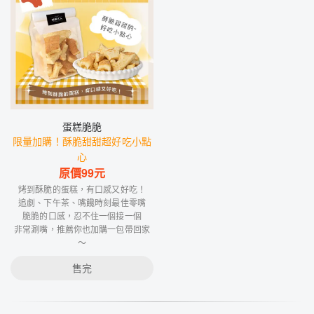
蛋糕脆脆
限量加購！酥脆甜甜超好吃小點
心
原價
99
元
烤到酥脆的蛋糕，有口感又好吃！
追劇、下午茶、嘴饞時刻最佳零嘴
脆脆的口感，忍不住一個接一個
非常涮嘴，推薦你也加購一包帶回家
～
售完