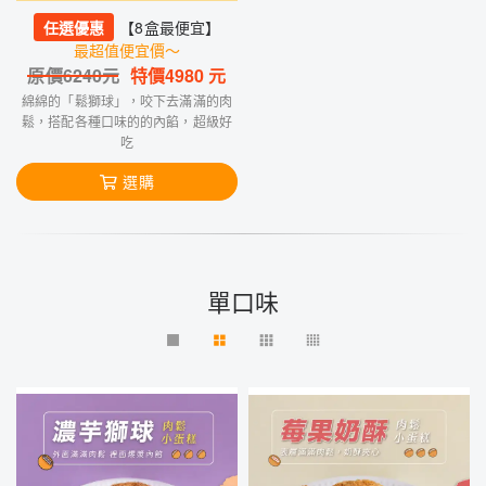
任選優惠
【8盒最便宜】
最超值便宜價～
原價
6240
元
特價
4980
元
綿綿的「鬆獅球」，咬下去滿滿的肉
鬆，搭配各種口味的的內餡，超級好
吃
選購
單口味