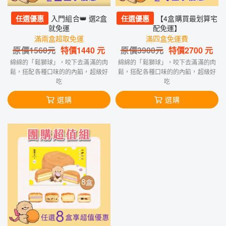
任選優惠
入門組合👑 選2盒
任選優惠
【4盒購買最划算宅
就免運
配免運】
滿兩盒超取免運
滿四盒免運費
原價
1560
元
特價
1440
元
原價
3900
元
特價
2700
元
綿綿的「鬆獅球」，咬下去滿滿的肉
綿綿的「鬆獅球」，咬下去滿滿的肉
鬆，搭配各種口味的的內餡，超級好
鬆，搭配各種口味的的內餡，超級好
吃
吃
選購
選購