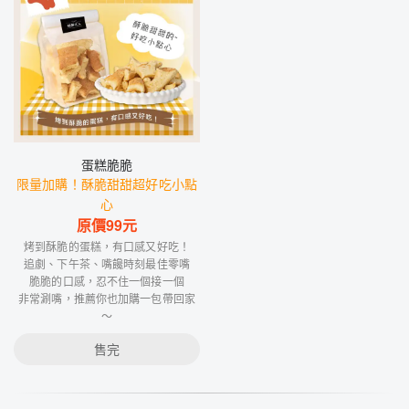
蛋糕脆脆
限量加購！酥脆甜甜超好吃小點
心
原價
99
元
烤到酥脆的蛋糕，有口感又好吃！
追劇、下午茶、嘴饞時刻最佳零嘴
脆脆的口感，忍不住一個接一個
非常涮嘴，推薦你也加購一包帶回家
～
售完