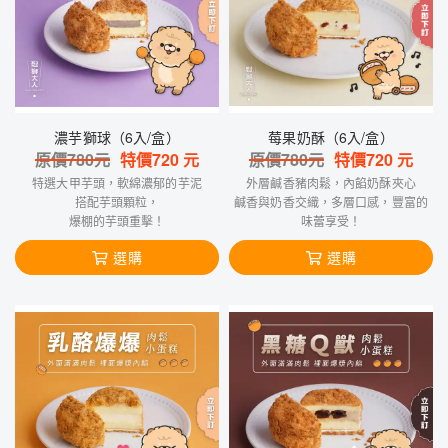
濃芋獅球（6入/盒）
莓果奶酥（6入/盒）
原價
780
元
特價
720
元
原價
780
元
特價
720
元
特選大甲芋頭，軟綿濃郁的芋泥
外層鹹香豬肉鬆，內餡奶酥夾心
搭配芋頭顆粒，
鹹香與奶香交織，多層口感，豐富的
爆棚的芋頭重擊！
味蕾享受！
選購
選購