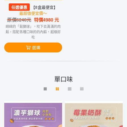
任選優惠
【8盒最便宜】
最超值便宜價～
原價
6240
元
特價
4980
元
綿綿的「鬆獅球」，咬下去滿滿的肉
鬆，搭配各種口味的的內餡，超級好
吃
選購
單口味