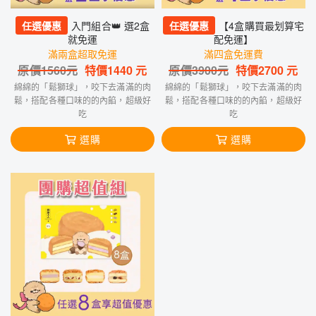
任選優惠
入門組合👑 選2盒
任選優惠
【4盒購買最划算宅
就免運
配免運】
滿兩盒超取免運
滿四盒免運費
原價
1560
元
特價
1440
元
原價
3900
元
特價
2700
元
綿綿的「鬆獅球」，咬下去滿滿的肉
綿綿的「鬆獅球」，咬下去滿滿的肉
鬆，搭配各種口味的的內餡，超級好
鬆，搭配各種口味的的內餡，超級好
吃
吃
選購
選購