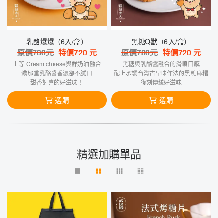
乳酪爆爆（6入/盒）
黑糖Q獸（6入/盒）
原價
780
元
特價
720
元
原價
780
元
特價
720
元
上等 Cream cheese與鮮奶油融合
黑糖與乳酪醬融合的滑順口感
濃郁重乳酪醬香濃卻不膩口
配上承襲台灣古早味作法的黑糖麻糬
甜香討喜的好滋味！
復刻傳統好滋味
選購
選購
精選加購單品