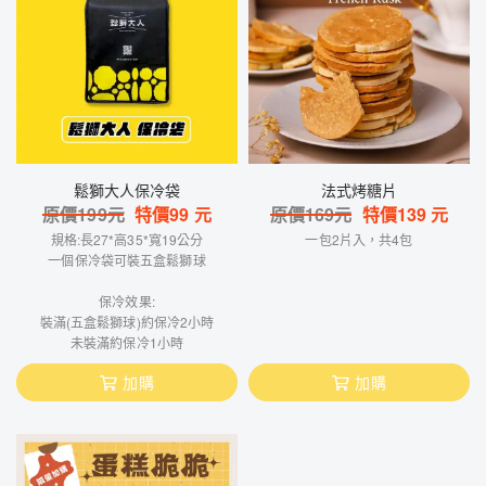
鬆獅大人保冷袋
法式烤糖片
原價
199
元
特價
99
元
原價
169
元
特價
139
元
規格:長27*高35*寬19公分
一包2片入，共4包
一個保冷袋可裝五盒鬆獅球
保冷效果:
裝滿(五盒鬆獅球)約保冷2小時
未裝滿約保冷1小時
加購
加購